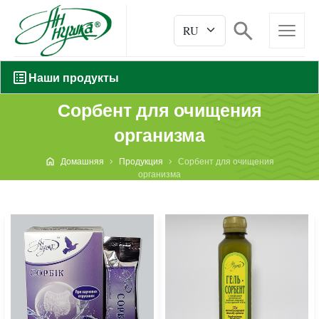
Наши продукты
Сорбент для очищения
организма
Домашняя
Продукция
Сорбент для очищения
организма