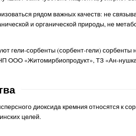
зоваться рядом важных качеств: не связыва
нической и органической природы, не метабо
уют гели-сорбенты (сорбент-гели) сорбенты 
НП ООО «Житомирбиопродукт», ТЗ «Ан-нушка
тва
сперсного диоксида кремния относятся к сор
инских целей.