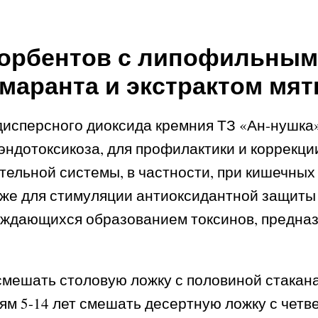
сорбентов с липофильным
маранта и экстрактом мя
дисперсного диоксида кремния ТЗ «Ан-нушка
эндотоксикоза, для профилактики и коррекци
тельной системы, в частности, при кишечных
также для стимуляции антиоксидантной защит
ождающихся образованием токсинов, предназ
смешать столовую ложку с половиной стакан
тям 5-14 лет смешать десертную ложку с чет