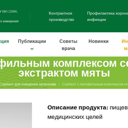
 ISO 22000
,
Контрактное
Профилактика корон
производство
инфекции
го измерения
кция
Публикации
Советы
Новинки
Ин
врача
м
фильным комплексом с
экстрактом мяты
Сорбент для очищения организма
Сорбент с липофильным комплексом се
Описание продукта:
пищево
медицинских целей