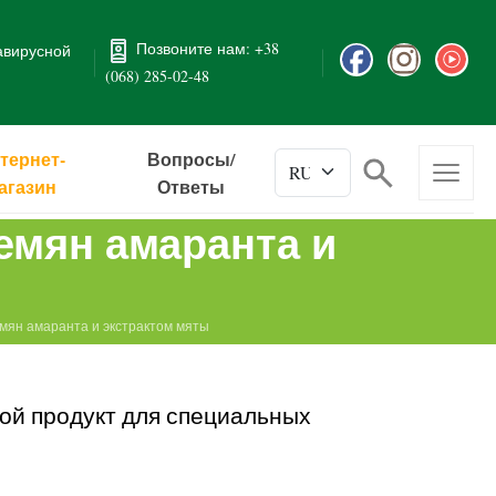
Позвоните нам: +38
авирусной
(068) 285-02-48
тернет-
Вопросы/
агазин
Ответы
емян амаранта и
мян амаранта и экстрактом мяты
й продукт для специальных