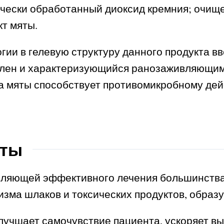
чески обработанный диоксид кремния; очищ
кт мяты.
гии в гелевую структуру данного продукта 
ален и характеризующийся ранозаживляющим
а мяты способствует противомикробному дей
нты
ляющей эффективного лечения большинства 
изма шлаков и токсических продуктов, образ
лучшает самочувствие пациента, ускоряет в