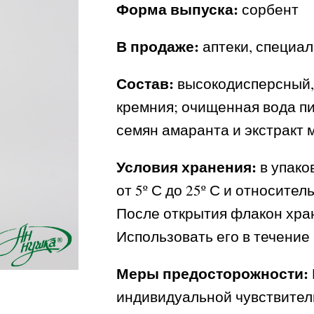
Форма выпуска:
сорбент
В продаже:
аптеки, специа
Состав:
высокодисперсный,
кремния; очищенная вода п
семян амаранта и экстракт 
Условия хранения:
в упако
от 5º С до 25º С и относите
После открытия флакон хран
Использовать его в течение 
Меры предосторожности:
индивидуальной чувствител