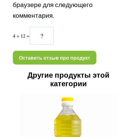
браузере для следующего 
Витамин Е,
18,70
0,370
комментария.
mg(мг)
Витамин A,
0,280
0,006
4 + 12 =
mg(мг)
Холестерин,
0,00
0,00
mg(мг)
Другие продукты этой
категории