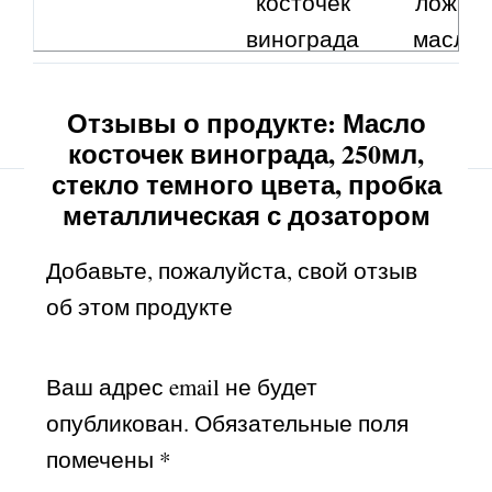
косточек
ложку
винограда
масла
косточе
виноград
Отзывы о продукте: Масло
косточек винограда, 250мл,
Калорийность,
898,0
18,00
стекло темного цвета, пробка
kСаl(ккал)
металлическая с дозатором
Жиры, g(г)
99,75
2,000
Добавьте, пожалуйста, свой отзыв
Углеводы, g(г)
0,00
0,00
об этом продукте
Белки, g(г)
0,00
0,00
Ваш адрес email не будет
Трансизомеры
не
не
опубликован.
Обязательные поля
в пересчёте на
обнаружено
обнаруже
помечены
*
метилелаидат,