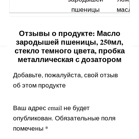
пшеницы
масла
зародыш
пшениц
Отзывы о продукте: Масло
зародышей пшеницы, 250мл,
Калорийность,
898,0
18,00
стекло темного цвета, пробка
kСаl(ккал)
металлическая с дозатором
Жиры, g(г)
99,75
2,000
Добавьте, пожалуйста, свой отзыв
Углеводы, g(г)
0,00
0,00
об этом продукте
Белки, g(г)
0,00
0,00
Ваш адрес email не будет
Трансизомеры
не
не
опубликован.
Обязательные поля
в пересчёте на
обнаружено
обнаруже
помечены
*
метилелаидат,