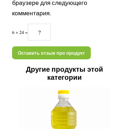
браузере для следующего 
Витамин Е,
37,20
0,74
комментария.
mg(мг)
Витамин A,
1,70
0,034
6 + 24 =
mg(мг)
Холестерин,
0,00
0,00
mg(мг)
Другие продукты этой
категории