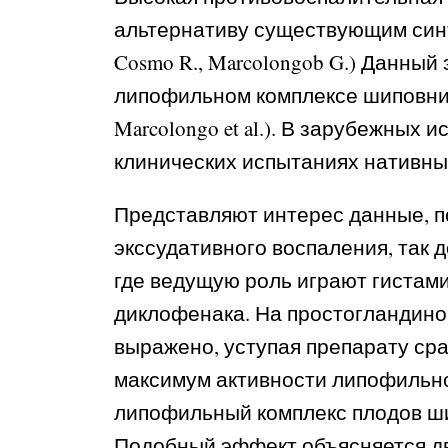
альтернативу существующим синт
Cosmo R., Marcolongob G.) Данны
липофильном комплексе шиповника
Marcolongo et al.). В зарубежных
клинических испытаниях нативных п
Представляют интерес данные, 
экссудативного воспаления, так д
где ведущую роль играют гистами
диклофенака. На простогландино
выражено, уступая препарату ср
максимум активности липофильно
липофильный комплекс плодов шипо
Подобный эффект объясняется дв