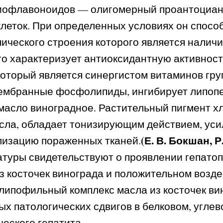
биофлавоноидов — олигомерный проантоциан
еток. При определенных условиях он спосо
ического строения которого является наличи
то характеризует антиоксидантную активность
который является синергистом витаминов гру
ембранные фосфолипиды, ингибирует липо
 масло виноградное. Растительный пигмент
сла, обладает тонизирующим действием, уси
(Е. В. Бокшан, Р
лизацию пораженных тканей.
туры свидетельствуют о проявлении гепатоп
косточек винограда и положительном воздейст
 липофильный комплекс масла из косточек в
х патологических сдвигов в белковом, угле
ческого гепатита…