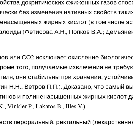
ойства докритических сжиженных газов спос
чески без изменения нативных свойств таки
ненасыщенных жирных кислот (в том числе э
лоиды (Фетисова А.Н., Попков В.А.; Демьянен
нов или СО2 исключает окисление биологичес
Кроме того, получаемые извлечения не требу
теля, они стабильны при хранении, устойчи
тин Н.Н.; Ветров П.П.). Доказано, что самый 
инов и полиненасыщенных жирных кислот да
inkler P., Lakatos B., Illes V.)
еств пероральный, ректальный (лекарственн