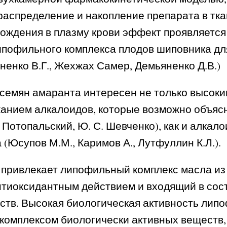
аспределение и накопление препарата в ткан
бождения в плазму крови эффект проявляетс
пофильного комплекса плодов шиповника для 
ненко В.Г., Жехжах Самер, Демьяненко Д.В.)
семян амаранта интересен не только высок
ржанием алкалоидов, которые возможно объяс
Потопальский, Ю. С. Шевченко), как и алкало
(Юсупов М.М., Каримов А., Лутфуллин К.Л.).
ривлекает липофильный комплекс масла из к
антиоксидантным действием и входящий в со
ств. Высокая биологическая активность лип
 комплексом биологически активных веществ,