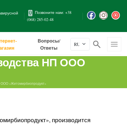
Позвоните нам: +38
авирусной
(068) 285-02-48
тернет-
Вопросы/
агазин
Ответы
водства НП ООО
П ООО «Житомирбиопродукт»
омирбиопродукт», производится