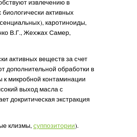
обствуют извлечению в
х биологически активных
ссенциальных), каротиноиды,
ко В.Г., Жехжах Самер,
ки активных веществ за счет
ют дополнительной обработки в
вы к микробной контаминации
высокий выход масла с
ет докритическая экстракция
ые клизмы,
суппозитории
).