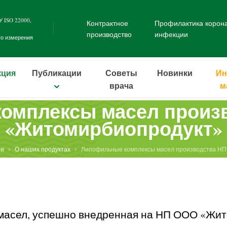
 ISO 22000
,
Контрактное
Профилактика корон
производство
инфекции
го измерения
кция
Публикации
Советы
Новинки
Ин
врача
м
омплексы масел произ
«Житомирбиопродукт»
ии
О наших продуктах
Липофильные комплексы масел производства Н
масел, успешно внедренная на НП ООО «Жит