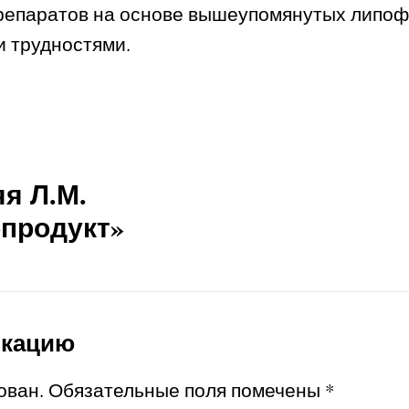
репаратов на основе вышеупомянутых липоф
 трудностями.
я Л.М.
продукт»
икацию
ован.
Обязательные поля помечены
*