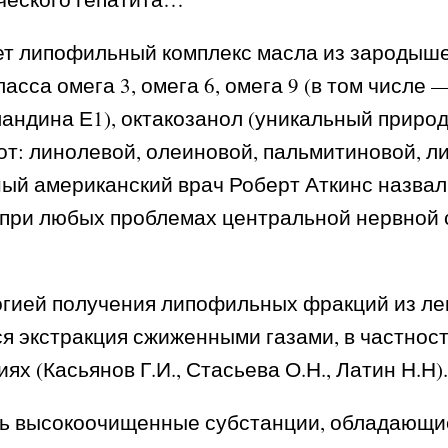
ет липофильный комплекс масла из зародыш
ласса омега 3, омега 6, омега 9 (в том числ
ландина Е1), октакозанол (уникальный приро
: линолевой, олеиновой, пальмитиновой, ли
ый американский врач Роберт Аткинс назвал
 при любых проблемах центральной нервной с
гией получения липофильных фракций из ле
я экстракция сжиженными газами, в частнос
х (Касьянов Г.И., Стасьева О.Н., Латин Н.Н).
ть высокоочищенные субстанции, обладающ