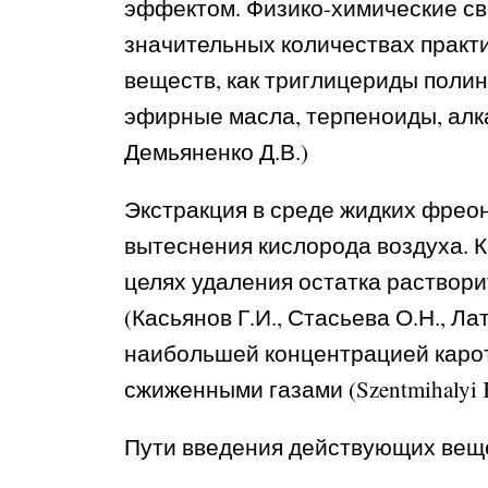
эффектом. Физико-химические св
значительных количествах практи
веществ, как триглицериды поли
эфирные масла, терпеноиды, алка
Демьяненко Д.В.)
Экстракция в среде жидких фрео
вытеснения кислорода воздуха. 
целях удаления остатка раствори
(Касьянов Г.И., Стасьева О.Н., Ла
наибольшей концентрацией карот
сжиженными газами (Szentmihalyi K., V
Пути введения действующих вещ