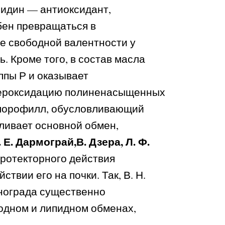
идин — антиоксидант,
бен превращаться в
е свободной валентности у
. Кроме того, в состав масла
ппы Р и оказывает
пероксидацию полиненасыщенных
 хлорофилл, обусловливающий
ливает основной обмен,
. Е. Дармограй,В. Дзера, Л. Ф.
ротекторного действия
вии его на почки. Так, В. Н.
инограда существенно
водном и липидном обменах,