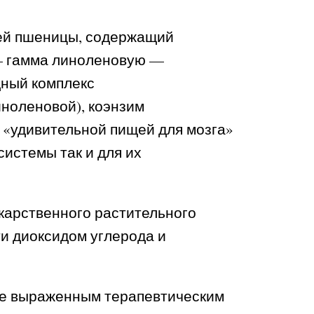
ей пшеницы, содержащий
е — гамма линоленовую —
дный комплекс
ноленовой), коэнзим
 «удивительной пищей для мозга»
истемы так и для их
карственного растительного
ти диоксидом углерода и
ие выраженным терапевтическим