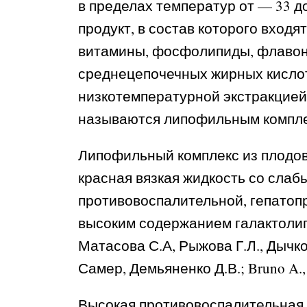
в пределах температур от — 33 д
продукт, в состав которого вход
витамины, фосфолипиды, флавоно
среднецепочечных жирных кислот 
низкотемпературной экстракцие
называются липофильным компле
Липофильный комплекс из плодов 
красная вязкая жидкость со сла
противовоспалительной, гепатоп
высоким содержанием галактолип
Матасова С.А, Рыжова Г.Л., Дычко 
Самер, Демьяненко Д.В.; Bruno A., C
Высокая противовоспалительная 