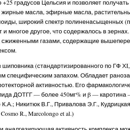
о +25 градусов Цельсия и позволяет получать
ят жирные масла, эфирные масла, растительн
иды, широкий спектр полиненасыщенных (пре
и многое другое, что содержалось в зернах
й сжиженными газами, содержащие вышепере
ксом.
шиповника (стандартизированного по ГФ ХI, с
бым специфическим запахом. Обладает раноз
ротекторной активностью. Его фармакологи
ида ДОТГГ — более 450мг% и β — каротина — 
К.А.; Никитюк В.Г., Привалова Э.Г., Кудрицка
osmo R., Marcolongo et al.)
и аналгезирующая активность комплекса мо