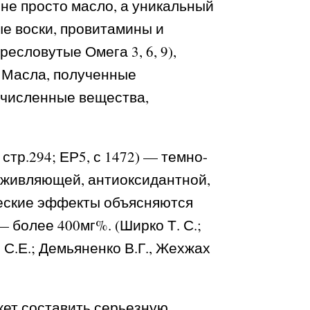
 не просто масло, а уникальный
ые воски, провитамины и
словутые Омега 3, 6, 9),
. Масла, полученные
численные вещества,
тр.294; ЕР5, с 1472) — темно-
аживляющей, антиоксидантной,
ческие эффекты объясняются
более 400мг%. (Ширко Т. С.;
я С.Е.; Демьяненко В.Г., Жехжах
жет составить серьезную