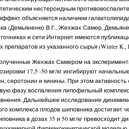
етическим нестероидным противовоспалител
й эффект объясняется наличием галактолипид
 (Демьяненко В.Г., Жехжах Самер, Демьяненко
 источниках и сети Интернет имеются публика
репаратов из указанного сырья (Winter K., Re
полученные Жехжах Самером на эксперимент
озировки 17,5 -50 мг/кг ингибируют начальные
н, серотонин и кинины. При этом активность 
вую фазу воспаления липофильный комплекс 
авнения. Дальнейшее исследование динамики
го комплекса плодов шиповника достигает че
вника в дозах 35 и 50 мг/кг превосходит дик
ухкамерной фармакокинетической моделью, с