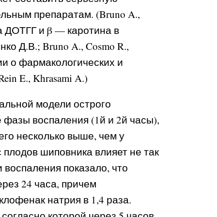
ьным препаратам. (Bruno A.,
а ДОТГГ и β — каротина в
 Д.В.; Bruno A., Cosmo R.,
ции о фармакологических и
in E., Khrasami A.)
альной модели острого
 фазы воспаления (1й и 2й часы),
его несколько выше, чем у
плодов шиповника влияет не так
 воспаления показало, что
рез 24 часа, причем
лофенак натрия в 1,4 раза.
огласно которой через 5 часов