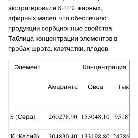
экстрагировали 8-14% жирных,
эфирных масел, что обеспечило
продукции сорбционные свойства.
Таблица концентрации элементов в
пробах шрота, клетчатки, плодов.
Элемент
Концентрация эле
Амаранта
Овса
Тыквы
S (Сера)
260278,90
153048,10
95187,7
K (Калий)
304830,40
133198,80
242863,