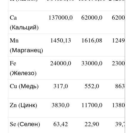
Ca
137000,0
62000,0
62000,0
(Кальций)
Mn
1450,13
1616,08
1249,97
(Марганец)
Fe
24000,0
33000,0
23000,0
(Железо)
Cu (Медь)
317,0
552,0
863,0
Zn (Цинк)
3830,0
11700,0
13800,0
Se (Селен)
63,42
22,90
39,73