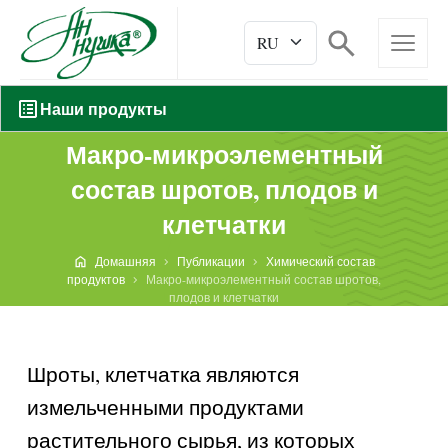
Наши продукты
Макро-микроэлементный
состав шротов, плодов и
клетчатки
Домашняя
Публикации
Химический состав
продуктов
Макро-микроэлементный состав шротов,
плодов и клетчатки
Шроты, клетчатка являются
измельченными продуктами
растительного сырья, из которых