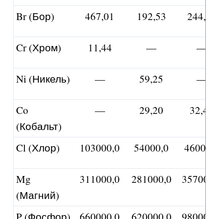
Br (Бор)
467,01
192,53
244,06
Cr (Хром)
11,44
—
—
Ni (Никель)
—
59,25
—
Co
—
29,20
32,48
(Кобальт)
Cl (Хлор)
103000,0
54000,0
46000,0
Mg
311000,0
281000,0
357000,
(Магний)
P (Фосфор)
660000,0
620000,0
980000,