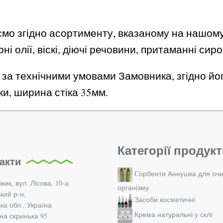
мо згідно асортименту, вказаному на нашому 
ні олії, віскі, діючі речовини, притаманні сир
а технічними умовами Замовника, згідно його
іки, ширина стіка 35мм.
Категорії продукт
акти
Cорбенти Аннушка для оч
жик, вул. Лісова, 10-а
організму
кий р-н,
Засоби косметичні
а обл., Україна
Крема натуральні у склі
а скринька 95