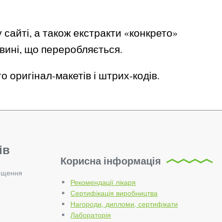
сайті, а також екстракти «конкрето»
овині, що переробляється.
 оригінал-макетів і штрих-кодів.
ів
Корисна інформація
ищення
Рекомендації лікаря
Сертифікація виробництва
Нагороди, дипломи, сертифікати
Лабораторія