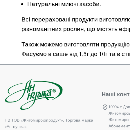
Натуральні миючі засоби.
Всі перераховані продукти виготовляє
різноманітних рослин, що містять ефір
Також можемо виготовляти продукцію з
Фасуємо в саше від 1,5г до 10г та в ст
Наші конт
10004 с.Дов
Житомирсь
Житомирськ
НВ ТОВ «Житомирбiопродукт», Торгова марка
Абонементн
«Ан-нушка»