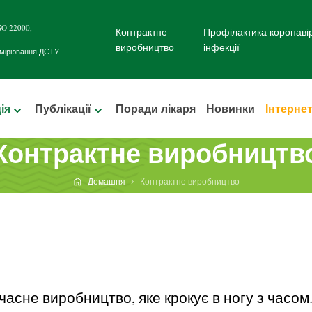
SO 22000
,
Контрактне
Профілактика коронаві
виробництво
інфекції
имірювання
ДСТУ
ія
Публікації
Поради лікаря
Новинки
Інтерне
Контрактне виробництв
Домашня
Контрактне виробництво
асне виробництво, яке крокує в ногу з часом