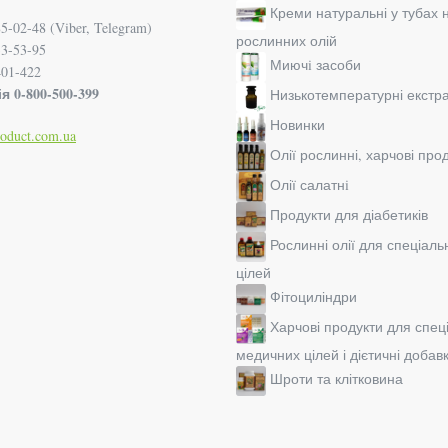
Креми натуральні у тубах 
5-02-48 (Viber, Telegram)
рослинних олій
33-53-95
Миючi засоби
401-422
я 0-800-500-399
Низькотемпературні екстр
Новинки
roduct.com.ua
Олії рослинні, харчові про
Олії салатнi
Продукти для діабетиків
Рослинні олії для спеціал
цілей
Фітоциліндри
Харчові продукти для спец
медичних цілей і дієтичні добав
Шроти та клітковина