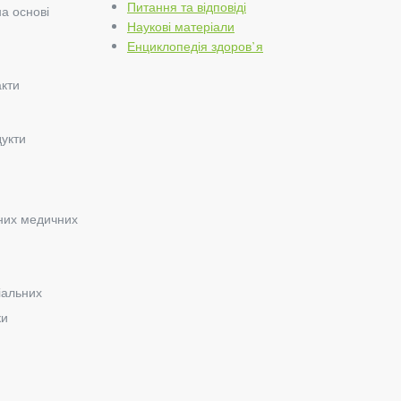
Питання та відповіді
на основі
Наукові матеріали
Енциклопедія здоров’я
акти
дукти
ьних медичних
іальних
ки