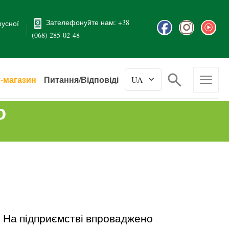
Зателефонуйте нам: +38
русної
(068) 285-02-48
т-магазин
Питання/Відповіді
о
. На підприємстві впроваджено