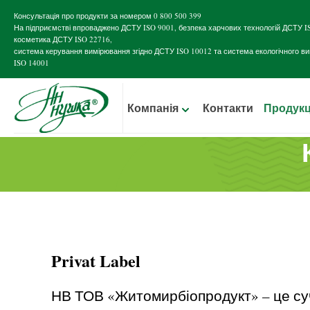
Консультація про продукти за номером
0 800 500 399
На підприємстві впроваджено
ДСТУ ISO 9001
, безпека харчових технологій
ДСТУ I
косметика
ДСТУ ISO 22716
,
система керування вимірювання згідно
ДСТУ ISO 10012
та система екологічного в
ISO 14001
Компанія
Контакти
Продукц
Privat Label
НВ ТОВ «Житомирбіопродукт» – це суч