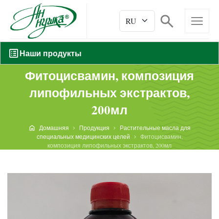
Наши продукты
Фитоцисвамин, композиция
липофильных экстрактов,
200мл
Домашняя
Продукция
Растительные масла для
специальных медицинских целей
Фитоцисвамин,
композиция липофильных экстрактов, 200мл