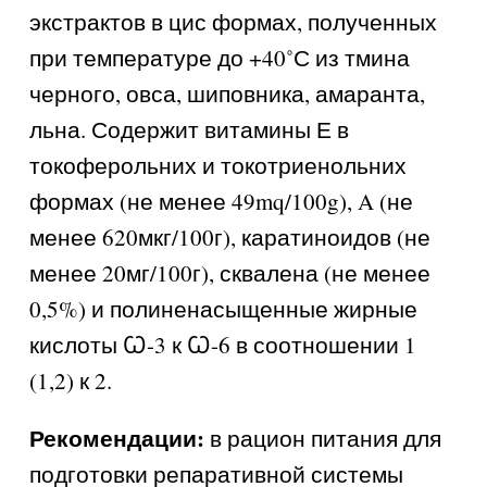
экстрактов в цис формах, полученных
при температуре до +40˚С из тмина
черного, овса, шиповника, амаранта,
льна. Содержит витамины Е в
токоферольних и токотриенольних
формах (не менее 49mq/100g), A (не
менее 620мкг/100г), каратиноидов (не
менее 20мг/100г), сквалена (не менее
0,5%) и полиненасыщенные жирные
кислоты Ꞷ-3 к Ꞷ-6 в соотношении 1
(1,2) к 2.
Рекомендации:
в рацион питания для
подготовки репаративной системы