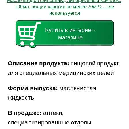
Масло плодов шиповника, липофильный комплекс,
100мл, общий каротин не менее 20мг% - Где
используется
Купить в интернет-
магазине
Описание продукта:
пищевой продукт
для специальных медицинских целей
Форма выпуска:
маслянистая
жидкость
В продаже:
аптеки,
специализированные отделы