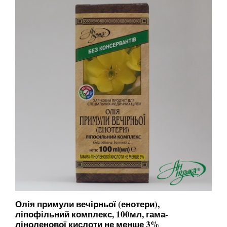
Олія примули вечірньої (енотери),
ліпофільний комплекс, 100мл, гама-
ліноленової кислоти не менше 3%