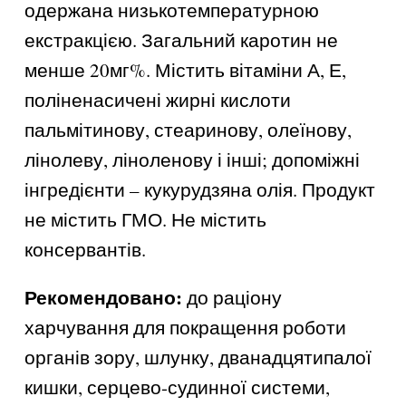
одержана низькотемпературною
екстракцією. Загальний каротин не
менше 20мг%. Містить вітаміни А, Е,
поліненасичені жирні кислоти
пальмітинову, стеаринову, олеїнову,
лінолеву, ліноленову і інші; допоміжні
інгредієнти – кукурудзяна олія. Продукт
не містить ГМО. Не містить
консервантів.
Рекомендовано:
до раціону
харчування для покращення роботи
органів зору, шлунку, дванадцятипалої
кишки, серцево-судинної системи,