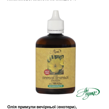
Олія примули вечірньої (енотери),