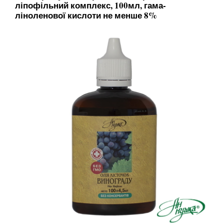
ліпофільний комплекс, 100мл, гама-
ліноленової кислоти не менше 8%