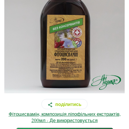
поділитись
Фітоцисвамін, композиція ліпофільних екстрактів,
200мл - Де використовується