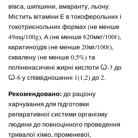
вівса, шипшини, амаранту, льону.
Містить вітаміни Е в токоферольних і
токотриєнольних формах (не менше
49mq/100g), А (не менше 620мкг/100г),
каратиноїдів (не менше 20мг/100г),
сквалену (не менше 0,5%) та
поліненасичені жирні кислоти Ꞷ-3 до
Ꞷ-6 у співвідношенні 1(1,2) до 2.
Рекомендовано:
до раціону
харчування для підготовки
репаративної системи організму
людини до повноцінного проведення
тривалої хіміо, променевої,