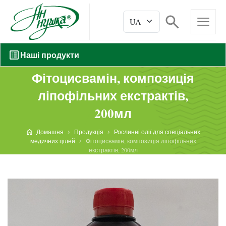
Наші продукти
Фітоцисвамін, композиція
ліпофільних екстрактів,
200мл
Домашня
Продукція
Рослинні олії для спеціальних
медичних цілей
Фітоцисвамін, композиція ліпофільних
екстрактів, 200мл