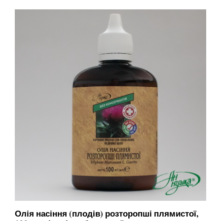
Олія насіння (плодів) розторопші плямистої,