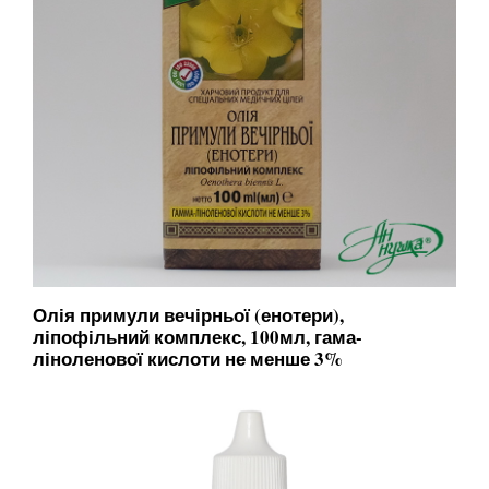
Олія примули вечірньої (енотери),
ліпофільний комплекс, 100мл, гама-
ліноленової кислоти не менше 3%