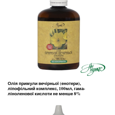
Олія примули вечірньої (енотери),
ліпофільний комплекс, 100мл, гама-
ліноленової кислоти не менше 8%