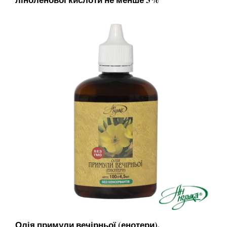
Олія примули вечірньої (енотери),