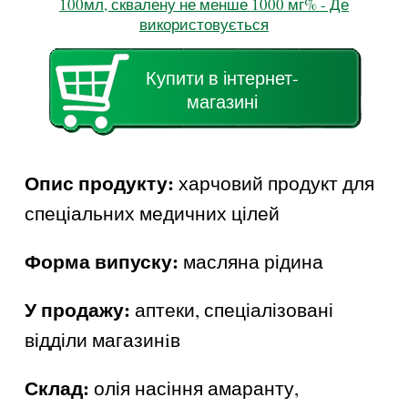
100мл, сквалену не менше 1000 мг% - Де
використовується
Купити в інтернет-
магазині
Опис продукту:
харчовий продукт для
спеціальних медичних цілей
Форма випуску:
масляна рідина
У продажу:
аптеки, спеціалізовані
відділи магазинiв
Склад:
олія насіння амаранту,