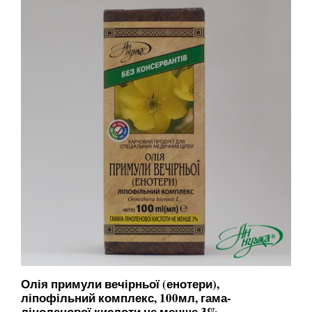
Олія примули вечірньої (енотери),
ліпофільний комплекс, 100мл, гама-
ліноленової кислоти не менше 3%