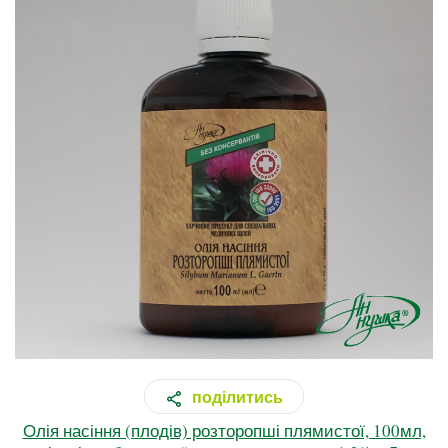
поділитись
Олія насіння (плодів) розторопші плямистої, 100мл,