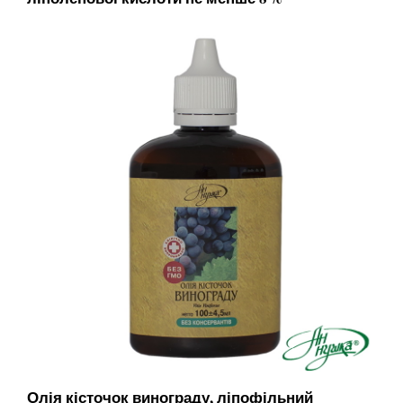
Олія кісточок винограду, ліпофільний