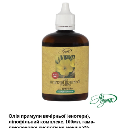
Олія примули вечірньої (енотери),
ліпофільний комплекс, 100мл, гама-
ліноленової кислоти не менше 8%