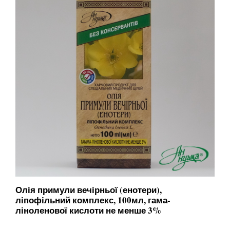
Олія примули вечірньої (енотери),
ліпофільний комплекс, 100мл, гама-
ліноленової кислоти не менше 3%