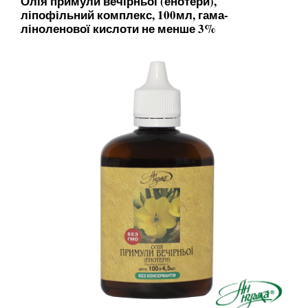
Олія примули вечірньої (енотери),
ліпофільний комплекс, 100мл, гама-
ліноленової кислоти не менше 3%