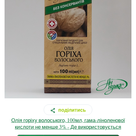
поділитись
Олія горіху волоського, 100мл, гама-ліноленової
кислоти не менше 3% - Де використовується