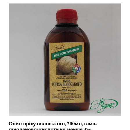
Олія горіху волоського, 200мл, гама-
ліноленової кислоти не менше 3%