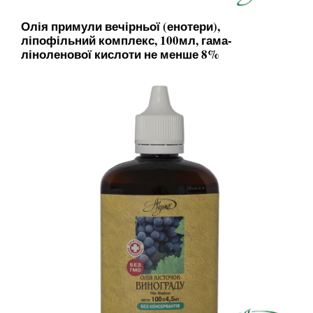
Олія примули вечірньої (енотери),
ліпофільний комплекс, 100мл, гама-
ліноленової кислоти не менше 8%