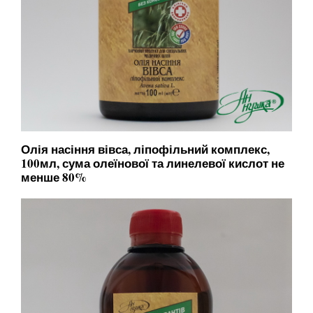
Олія насіння вівса, ліпофільний комплекс,
100мл, сума олеїнової та линелевої кислот не
менше 80%