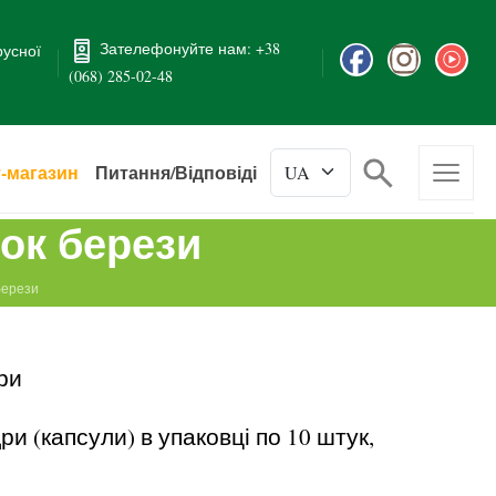
Зателефонуйте нам: +38
русної
(068) 285-02-48
т-магазин
Питання/Відповіді
ок берези
берези
ри
и (капсули) в упаковці по 10 штук,