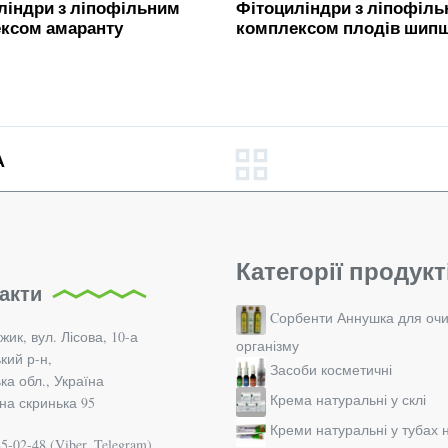
ліндри з ліпофільним
Фітоциліндри з ліпофіл
ксом амаранту
комплексом плодів шип
А
Категорії продукт
акти
Cорбенти Аннушка для оч
жик, вул. Лісова, 10-а
організму
кий р-н,
Засоби косметичні
а обл., Україна
Крема натуральні у склі
а скринька 95
Креми натуральні у тубах 
5-02-48 (Viber, Telegram)