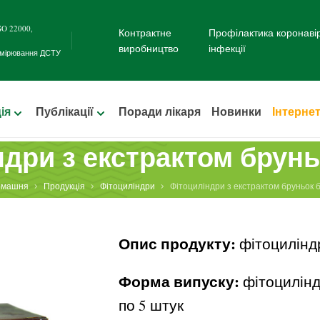
SO 22000
,
Контрактне
Профілактика коронаві
виробництво
інфекції
имірювання
ДСТУ
ія
Публікації
Поради лікаря
Новинки
Інтерне
ндри з екстрактом брунь
омашня
Продукція
Фітоциліндри
Фітоциліндри з екстрактом бруньок 
Опис продукту:
фітоцилінд
Форма випуску:
фітоциліндр
по 5 штук