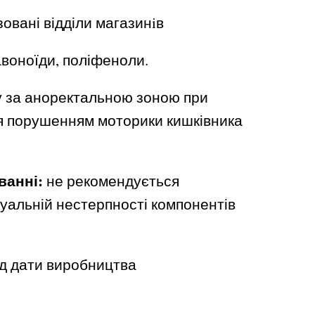
зовані відділи магазинiв
воноїди, поліфеноли.
у за аноректальною зоною при
ся порушенням моторики кишківника
ванні:
не рекомендується
дуальній нестерпності компонентів
від дати виробництва