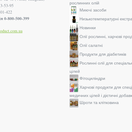
рослинних олій
33-53-95
Миючi засоби
401-422
я 0-800-500-399
Низькотемпературні екстр
Новинки
roduct.com.ua
Олії рослинні, харчові про
Олії салатнi
Продукти для діабетиків
Рослинні олії для спеціал
цілей
Фітоциліндри
Харчові продукти для спец
медичних цілей і дієтичні добав
Шроти та клітковина