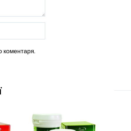
о коментаря.
ї