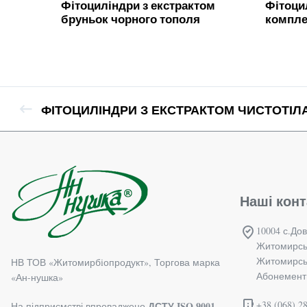
Фітоциліндри з екстрактом
Фітоци
бруньок чорного тополя
компле
ФІТОЦИЛІНДРИ З ЕКСТРАКТОМ ЧИСТОТІЛ
Наші конт
10004 с.Дов
Житомирсь
Житомирськ
НВ ТОВ «Житомирбiопродукт», Торгова марка
Абонементн
«Ан-нушка»
+38 (068) 28
ДСТУ ISO 9001
На підприємстві впроваджено
,