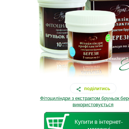
поділитись
Фітоциліндри з екстрактом бруньок бер
використовується
Купити в інтернет-