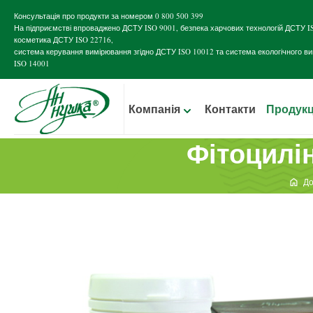
Консультація про продукти за номером
0 800 500 399
На підприємстві впроваджено
ДСТУ ISO 9001
, безпека харчових технологій
ДСТУ I
косметика
ДСТУ ISO 22716
,
система керування вимірювання згідно
ДСТУ ISO 10012
та система екологічного в
ISO 14001
Компанія
Контакти
Продукц
Фітоцилі
Д