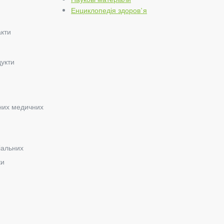
Енциклопедія здоров’я
акти
дукти
ьних медичних
іальних
ки