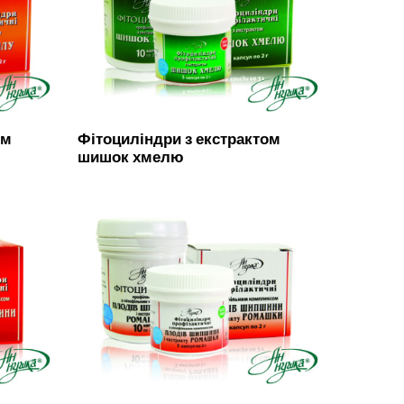
ом
Фітоциліндри з екстрактом
шишок хмелю