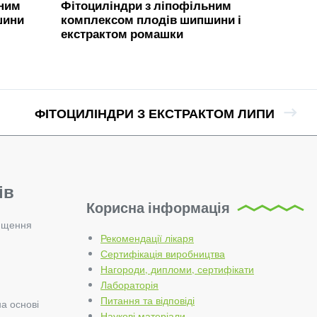
ьним
Фітоциліндри з ліпофільним
шини
комплексом плодів шипшини і
екстрактом ромашки
ФІТОЦИЛІНДРИ З ЕКСТРАКТОМ ЛИПИ
ів
Корисна інформація
ищення
Рекомендації лікаря
Сертифікація виробництва
Нагороди, дипломи, сертифікати
Лабораторія
Питання та відповіді
на основі
Наукові матеріали