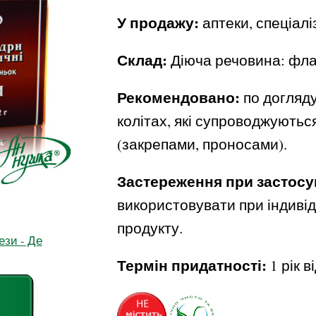
У продажу:
аптеки, спеціалі
Склад:
Діюча речовина: фла
Рекомендовано:
по догляд
колітах, які супроводжують
(закрепами, проносами).
Застереження при застосу
використовувати при індиві
продукту.
ези - Де
Термін придатності:
1 рік 