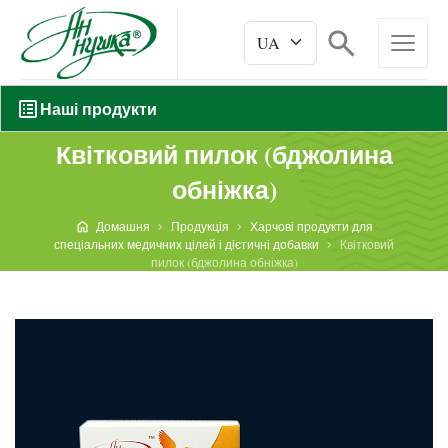
Наші продукти
Квітковий пилок (бджолина
обніжка)
Домашня
Продукція
Харчові продукти для
спеціальних медичних цілей і дієтичні добавки
Квітковий
пилок (бджолина обніжка)