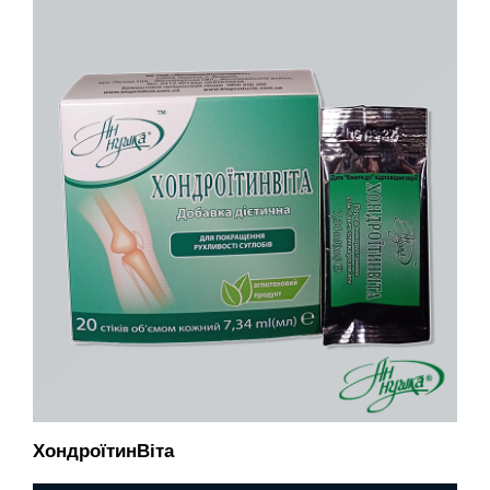
ХондроїтинВіта