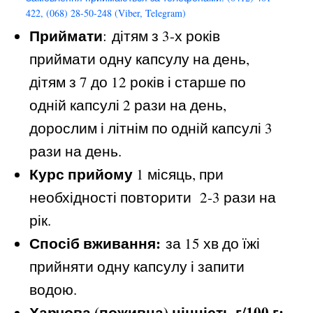
422, (068) 28-50-248 (Viber, Telegram)
Приймати
: дітям з 3-х років
приймати одну капсулу на день,
дітям з 7 до 12 років і старше по
одній капсулі 2 рази на день,
дорослим і літнім по одній капсулі 3
рази на день.
Курс прийому
1 місяць, при
необхідності повторити 2-3 рази на
рік.
Спосіб вживання:
за 15 хв до їжі
прийняти одну капсулу і запити
водою.
Харчова (поживна) цінність г/100 г: