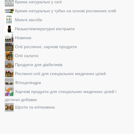
Крема натуральні у склі
Креми натуральні у тубах на основі рослинних олій
Миючi засоби
Низькотемпературні екстракти
Новинки
Олії рослинні, харчові продукти
Олії салатнi
Продукти для діабетиків
Рослинні олії для спеціальних медичних цілей
Фітоциліндри
Харчові продукти для спеціальних медичних цілей і
дієтичні добавки
Шроти та клітковина