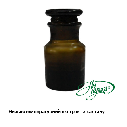
Низькотемпературний екстракт з калгану