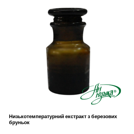
Низькотемпературний екстракт з березових
бруньок