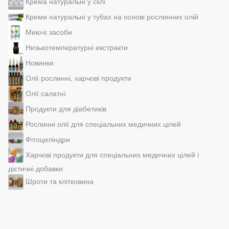
Крема натуральні у склі
Креми натуральні у тубах на основі рослинних олій
Миючi засоби
Низькотемпературні екстракти
Новинки
Олії рослинні, харчові продукти
Олії салатнi
Продукти для діабетиків
Рослинні олії для спеціальних медичних цілей
Фітоциліндри
Харчові продукти для спеціальних медичних цілей і
дієтичні добавки
Шроти та клітковина