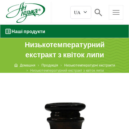
Наші продукти
Низькотемпературний
екстракт з квіток липи
Домашня
Продукція
Низькотемпературні екстракти
Низькотемпературний екстракт з квіток липи