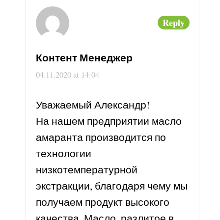
Вітамін А,
0,130
0,003
Reply
mg(мг)
Контент Менеджер
Холестерин,
0,00
0,00
mg(мг)
04.11.2020 at 14:04
Уважаемый Александр!
На нашем предприятии масло
амаранта производится по
технологии
низкотемпературной
экстракции, благодаря чему мы
получаем продукт высокого
качества. Масло, разлитое в