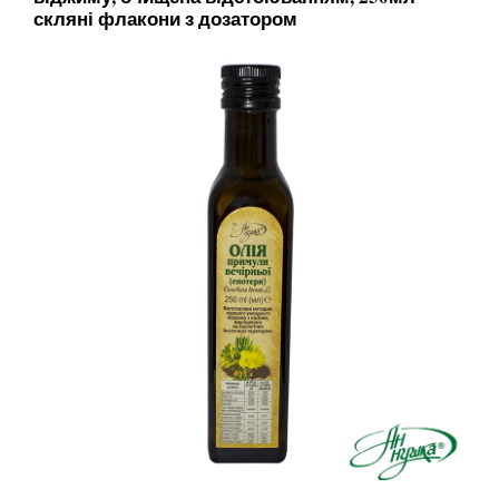
скляні флакони з дозатором