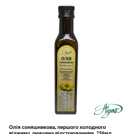
Олія соняшникова, першого холодного
віджиму, очищена відстоюванням, 250мл