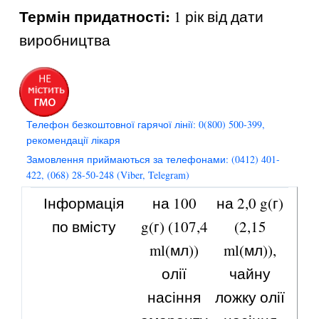
Термін придатності:
1 рік від дати
виробництва
Телефон безкоштовної гарячої лінії: 0(800) 500-399,
рекомендації лікаря
Замовлення приймаються за телефонами: (0412) 401-
422, (068) 28-50-248 (Viber, Telegram)
Інформація
на 100
на 2,0 g(г)
по вмісту
g(г) (107,4
(2,15
ml(мл))
ml(мл)),
олії
чайну
насіння
ложку олії