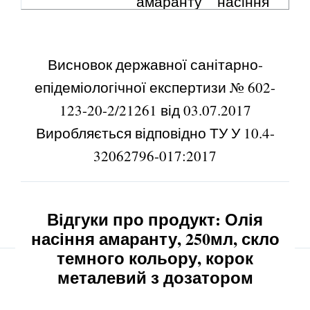
амаранту
насіння
амаранту
Калорійність,
898,0
18,00
Висновок державної санітарно-
kСаl(ккал)
епідеміологічної експертизи № 602-
Жири, g(г)
99,75
2,000
123-20-2/21261 від 03.07.2017
Виробляється відповідно ТУ У 10.4-
Вуглеводи,
0,00
0,00
32062796-017:2017
g(г)
Білки, g(г)
0,00
0,00
Відгуки про продукт: Олія
Транс
не
не
насіння амаранту, 250мл, скло
ізомери в
виявлено
виявлено
темного кольору, корок
перерахунку
металевий з дозатором
на