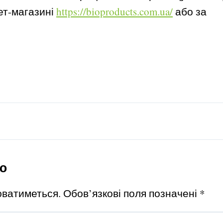
ет-магазині
https://bioproducts.com.ua/
або за
ю
юватиметься.
Обов’язкові поля позначені
*