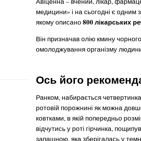
Авіценна – вчений, лікар, фармац
медицини» і на сьогодні є одним з 
800 лікарських р
якому описано
Він призначав олію кмину чорного
омолоджування організму людини
Ось його рекоменда
Ранком, набирається четвертинка 
ротовій порожнині як можна довш
ковтками, в якій попередньо розм
відчутись у роті гірчинка, пощипув
запашною, яка зберігалась у тем