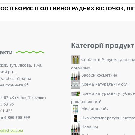
ОСТІ КОРИСТІ ОЛІЇ ВИНОГРАДНИХ КІСТОЧОК, Л
Категорії продукт
акти
Cорбенти Аннушка для оч
жик, вул. Лісова, 10-а
організму
кий р-н,
Засоби косметичні
а обл., Україна
Крема натуральні у склі
а скринька 95
Креми натуральні у тубах 
5-02-48 (Viber, Telegram)
рослинних олій
33-53-95
Миючi засоби
401-422
я 0-800-500-399
Низькотемпературні екстр
Новинки
roduct.com.ua