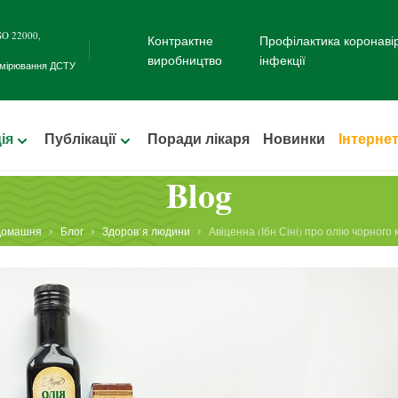
SO 22000
,
Контрактне
Профілактика коронаві
виробництво
інфекції
имірювання
ДСТУ
ія
Публікації
Поради лікаря
Новинки
Інтерне
Blog
Домашня
Блог
Здоров`я людини
Авіценна (Ібн Сіні) про олію чорного 