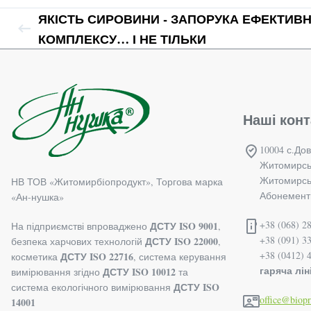
ЯКІСТЬ СИРОВИНИ - ЗАПОРУКА ЕФЕКТИВН
КОМПЛЕКСУ… І НЕ ТІЛЬКИ
Наші конт
10004 с.Дов
Житомирсь
Житомирськ
НВ ТОВ «Житомирбiопродукт», Торгова марка
Абонементн
«Ан-нушка»
+38 (068) 28
ДСТУ ISO 9001
На підприємстві впроваджено
,
+38 (091) 3
ДСТУ ISO 22000
безпека харчових технологій
,
+38 (0412) 
ДСТУ ISO 22716
косметика
, система керування
гаряча ліні
ДСТУ ISO 10012
вимірювання згідно
та
ДСТУ ISO
система екологічного вимірювання
office@biop
14001