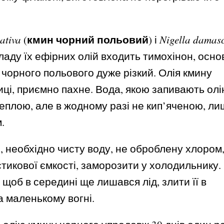
кмин чорний польовий
sativa
(
) і
Nigella damas
кладу їх ефірних олій входить тимохінон, осно
 чорного польового дуже різкий. Олія кмину
ці, приємно пахне. Вода, якою запивають олі
еплою, але в жодному разі не кип’яченою, л
.
, необхідно чисту воду, не оброблену хлором
тикової ємкості, заморозити у холодильнику.
, щоб в середині ще лишався лід, злити її в
а маленькому вогні.