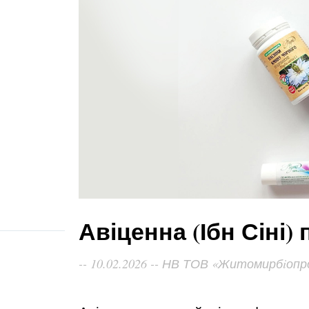
Авіценна (Ібн Сіні)
10.02.2026
НВ ТОВ «Житомирбiопр