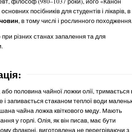
евт, філософ (980–1037 роки), його «Канон
основних посібників для студентів і лікарів, в
ечовин
, в тому числі і рослинного походження
 при різних станах запалення та для
.
ція:
або половина чайної ложки олії, тримається 
е і запивається стаканом теплої води малень
ішана чайна ложка квіткового меду. Мають
ання у горлі. Олія, як він писав, має бути
ному флаконі, виготовлена не перегріваючи з