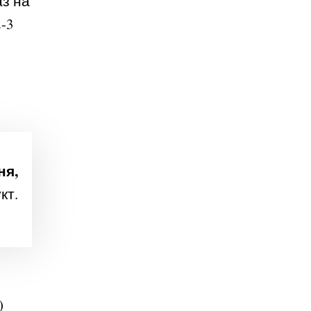
аз на
-3
ня,
кт.
)