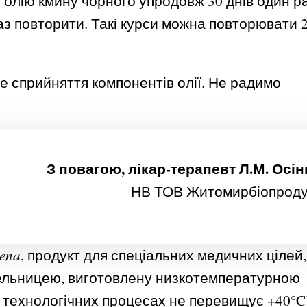
олію кмину чорного упродовж 30 днів один р
раз повторити. Такі курси можна повторювати 2
е сприйняття компонентів олії. Не радимо
З повагою, лікар-терапевт Л.М. Осін
НВ ТОВ Житомирбіопроду
cena
, продукт для спеціальних медичних цілей,
пельницею, виготовлену низкотемпературною
 технологічних процесах не перевищує +40°C