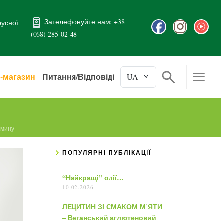
Зателефонуйте нам: +38
русної
(068) 285-02-48
т-магазин
Питання/Відповіді
кмину
ПОПУЛЯРНІ ПУБЛІКАЦІЇ
“Найкращі” олії…
10.02.2026
ЛЕЦИТИН ЗІ СМАКОМ М`ЯТИ
– Веганський аглютеновий