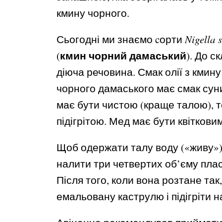
кмину чорного.
Сьогодні ми знаємо cорти
Nigella 
кмин чорний дамаський
(
). До с
діюча речовина. Смак олії з кмину
чорного дамаського має смак суни
має бути чистою (краще талою), т
підігрітою. Мед має бути квітковим
Щоб одержати талу воду («живу»)
налити три четвертих об’єму плас
Після того, коли вона розтане так
емальовану каструлю і підігріти н