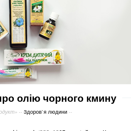
 про олію чорного кмину
одукт»
Здоров`я людини