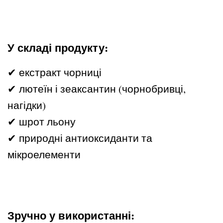
У складі продукту:
✔ екстракт чорниці
✔ лютеїн і зеаксантин (чорнобривці,
нагідки)
✔ шрот льону
✔ природні антиоксиданти та
мікроелементи
Зручно у використанні: