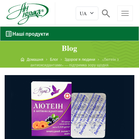
Наші продукти
Blog
Домашня
Блог
Здоров`я людини
«Лютеїн з
антиоксидантами» — підтримка зору щодня