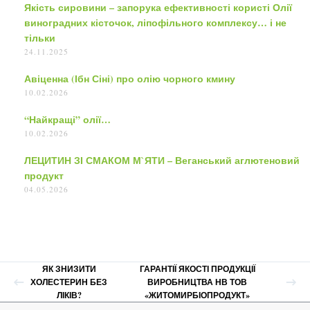
Якість сировини – запорука ефективності користі Олії
виноградних кісточок, ліпофільного комплексу… і не
тільки
24.11.2025
Авіценна (Ібн Сіні) про олію чорного кмину
10.02.2026
“Найкращі” олії…
10.02.2026
ЛЕЦИТИН ЗІ СМАКОМ М`ЯТИ – Веганський аглютеновий
продукт
04.05.2026
ЯК ЗНИЗИТИ
ГАРАНТІЇ ЯКОСТІ ПРОДУКЦІЇ
ХОЛЕСТЕРИН БЕЗ
ВИРОБНИЦТВА НВ ТОВ
ЛІКІВ?
«ЖИТОМИРБІОПРОДУКТ»