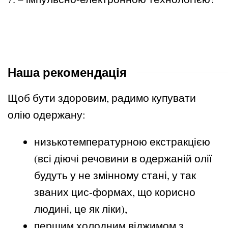
Наша рекомендація
Щоб бути здоровим, радимо купувати
олію одержану:
низькотемпературною екстракцією
(всі діючі речовини в одержаній олії
будуть у не змінному стані, у так
званих цис-формах, що корисно
людині, це як ліки),
першим холодним віджимом з