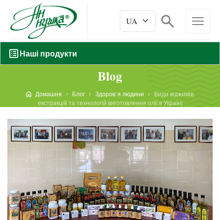
Наші продукти
Blog
Домашня
Блог
Здоров`я людини
Види віджимів,
екстракцій та технологій виготовлення олії в Україні