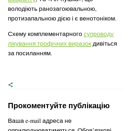
володіють ранозагоювальною,
протизапальною дією і є венотоніком.
Схему комплементарного
супроводу
лікування трофічних виразок
дивіться
за посиланням.
Прокоментуйте публікацію
Ваша e-mail адреса не
оприлюднюватиметься.
Обов’язкові