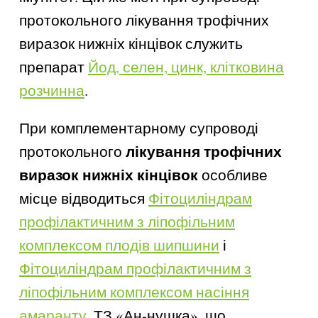
протокольного лікування трофічних
виразок нижніх кінцівок служить
препарат
Йод, селен, цинк, клітковина
розчинна
.
При комплементарному супроводі
лікування трофічних
протокольного
виразок нижніх кінцівок
особливе
місце відводиться
Фітоциліндрам
профілактичним з ліпофільним
комплексом плодів шипшини
і
Фітоциліндрам профілактичним з
ліпофільним комплексом насіння
амаранту
, ТЗ «Ан-нушка», що