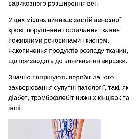
варикозного розширення вен.
У цих місцях виникає застій венозної
крові, порушення постачання тканин
поживними речовинами і киснем,
накопичення продуктів розпаду тканин,
що призводять до виникнення виразки.
Значно погіршують перебіг даного
захворювання супутні патології, такі, як
діабет, тромбофлебіт нижніх кінцівок та
інші.