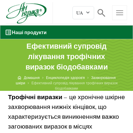
Наші продукти
Ефективний супровід
лікування трофічних
виразок біодобавками
Домашня
Енциклопедія здоров'я
Захворювання
шкіри
Ефективний супровід лікування трофічних виразок
біодобавками
Трофічні виразки
– це хронічне шкірне
захворювання нижніх кінцівок, що
характеризується виникненням важко
загоюваних виразок в місцях