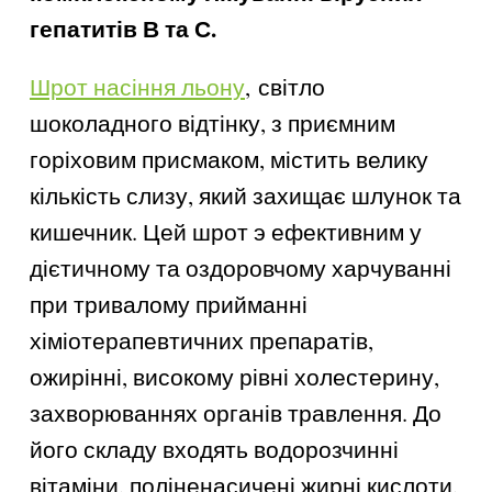
гепатитів В та С.
Шрот насіння льону
, світло
шоколадного відтінку, з приємним
горіховим присмаком, містить велику
кількість слизу, який захищає шлунок та
кишечник. Цей шрот э ефективним у
дієтичному та оздоровчому харчуванні
при тривалому прийманні
хіміотерапевтичних препаратів,
ожирінні, високому рівні холестерину,
захворюваннях органів травлення. До
його складу входять водорозчинні
вітаміни, поліненасичені жирні кислоти,