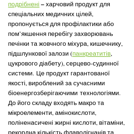
–
подрібнені
харчовий продукт для
спеціальних медичних цілей,
пропонується для профілактики або
пом’якшення перебігу захворювань
печінки та жовчного міхура, кишечнику,
підшлункової залози (
панкреатитів
,
цукрового діабету), серцево-судинної
системи.
Це продукт гарантованої
якості, вироблений за сучасними
біоенергозберігаючими
технологіями.
До його складу входять макро та
мікроелементи, амінокислоти,
поліненасичені жирні кислоти, вітаміни,
рекордна кількість флаволігнанів та