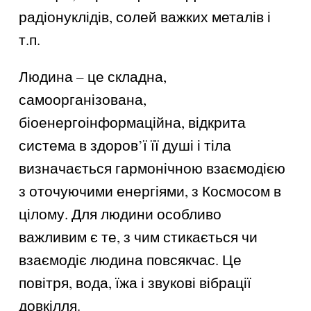
радіонуклідів, солей важких металів і
т.п.
Людина – це складна,
самоорганізована,
біоенергоінформаційна, відкрита
система в здоров’ї її душі і тіла
визначається гармонічною взаємодією
з оточуючими енергіями, з Космосом в
цілому. Для людини особливо
важливим є те, з чим стикається чи
взаємодіє людина повсякчас. Це
повітря, вода, їжа і звукові вібрації
довкілля.