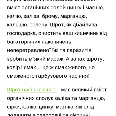
вміст органічних солей цинку і магнію,
калію, заліза, брому, марганцю,
кальцію, селену. Шрот, як дбайлива
господарка, очистить ваш кишечник від
багаторічних накопичень
неперетравленої їжі та паразитів,
зробить м’який масаж. А запах шроту,
колір і смак… це ж смак живого, не
смаженого гарбузового насіння!
Шрот насіння вівса
– має великий вміст
органічних сполук заліза та марганцю,
сірки, калію, цинку, магнію, які слід
додавати в оздоровчі та дієтичні