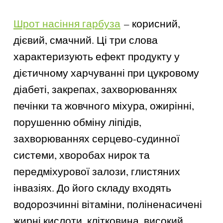
Шрот насіння гарбуза
– корисний,
дієвий, смачний. Ці три слова
характеризують ефект продукту у
дієтичному харчуванні при цукровому
діабеті, закрепах, захворюваннях
печінки та жовчного міхура, ожирінні,
порушенню обміну ліпідів,
захворюваннях серцево-судинної
системи, хворобах нирок та
передміхурової залози, глистяних
інвазіях. До його складу входять
водорозчинні вітаміни, поліненасичені
жирні кислоти, клітковина, високий